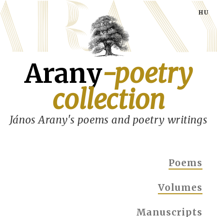
Skip
to
main
content
Arany
-poetry
collection
János Arany's poems and poetry writings
MAIN
Poems
NAVIGATION
Volumes
Manuscripts