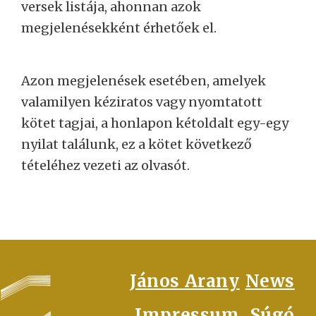
versek listája, ahonnan azok
megjelenésekként érhetőek el.
Azon megjelenések esetében, amelyek
valamilyen kéziratos vagy nyomtatott
kötet tagjai, a honlapon kétoldalt egy-egy
nyilat találunk, ez a kötet következő
tételéhez vezeti az olvasót.
FOOTER
János Arany
News
Impressum
Súgó