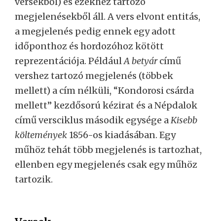
versekből) és ezekhez tartozó
megjelenésekből áll. A vers elvont entitás,
a megjelenés pedig ennek egy adott
időponthoz és hordozóhoz kötött
reprezentációja. Például
A betyár
című
vershez tartozó megjelenés (többek
mellett) a cím nélküli, “Kondorosi csárda
mellett” kezdősorú kézirat és a Népdalok
című versciklus második egysége a
Kisebb
költemények
1856-os kiadásában. Egy
műhöz tehát több megjelenés is tartozhat,
ellenben egy megjelenés csak egy műhöz
tartozik.