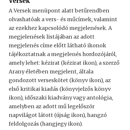
Versek
A Versek menüpont alatt betűrendben
olvashatóak a vers- és műcímek, valamint
az ezekhez kapcsolódó megjelenések. A
megjelenések listájában az adott
megjelenés címe előtt látható ikonok
tájékoztatnak a megjelenés hordozójáról,
amely lehet: kézirat (kézirat ikon), a szerző
Arany életében megjelent, általa
gondozott verseskötet (könyv ikon), az
első kritikai kiadás (könyvjelzős könyv
ikon), időszaki kiadvány vagy antológia,
amelyben az adott mű legelőször
napvilágot látott (újság ikon), hangzó
feldolgozás (hangjegy ikon).