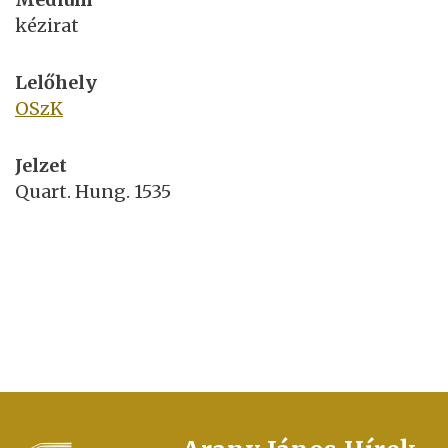
kézirat
Lelőhely
OSzK
Jelzet
Quart. Hung. 1535
FOOTER