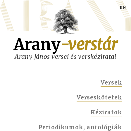
Ugrás
a
tartalomra
Arany
-verstár
Arany János versei és verskéziratai
MAIN
Versek
NAVIGATION
Verseskötetek
Kéziratok
Periodikumok, antológiák