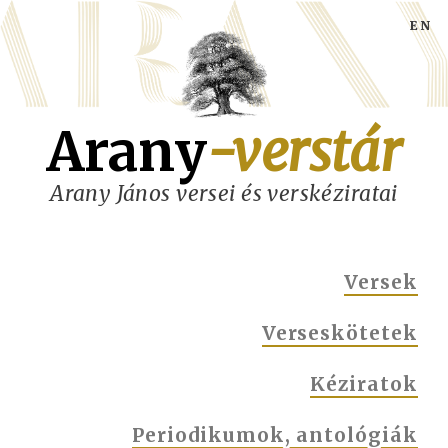
Ugrás
a
tartalomra
Arany
-verstár
Arany János versei és verskéziratai
MAIN
Versek
NAVIGATION
Verseskötetek
Kéziratok
Periodikumok, antológiák