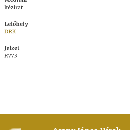
kézirat
Lelőhely
DRK
Jelzet
R773
FOOTER