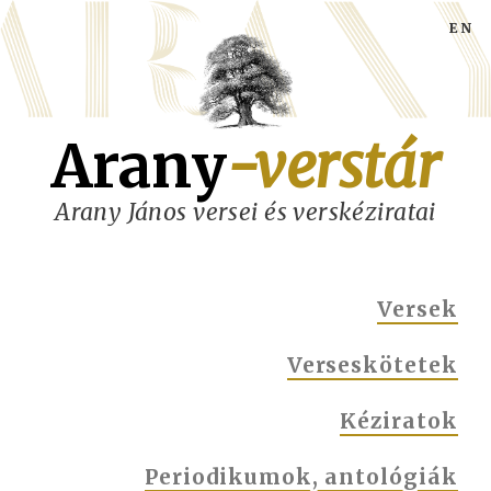
Ugrás
a
tartalomra
Arany
-verstár
Arany János versei és verskéziratai
MAIN
Versek
NAVIGATION
Verseskötetek
Kéziratok
Periodikumok, antológiák