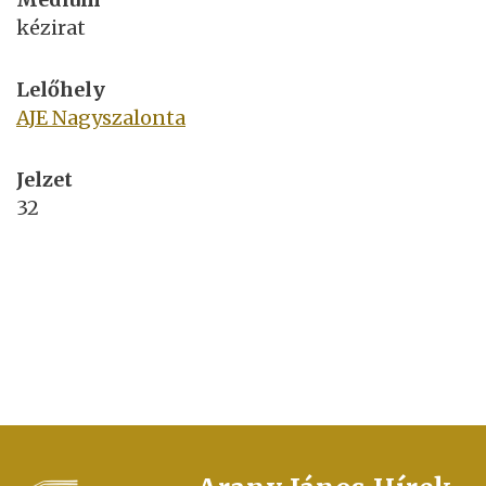
kézirat
Lelőhely
AJE Nagyszalonta
Jelzet
32
FOOTER