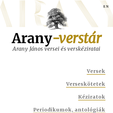
Ugrás
a
tartalomra
Arany
-verstár
Arany János versei és verskéziratai
MAIN
Versek
NAVIGATION
Verseskötetek
Kéziratok
Periodikumok, antológiák