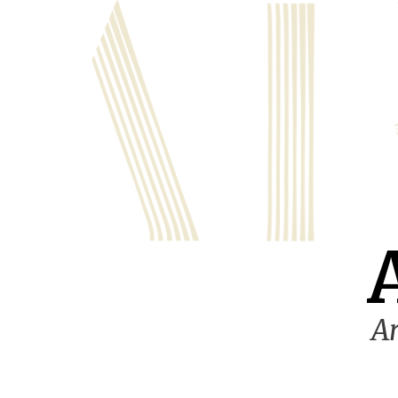
Ugrás
a
tartalomra
Ar