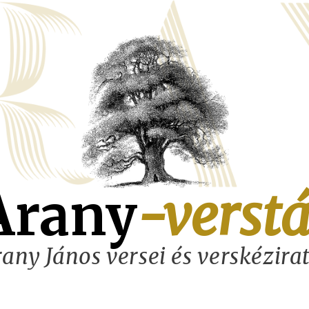
Arany
-verstá
any János versei és verskézira