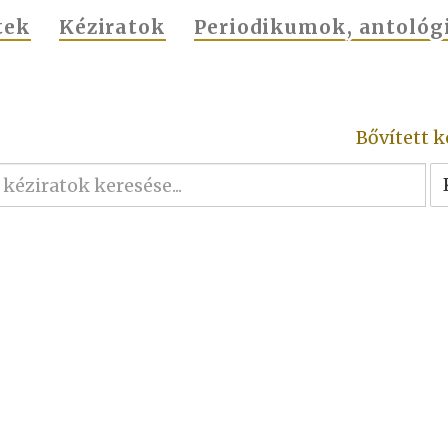
tek
Kéziratok
Periodikumok, antológ
Bővített k