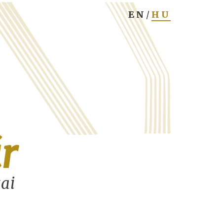
r
tai