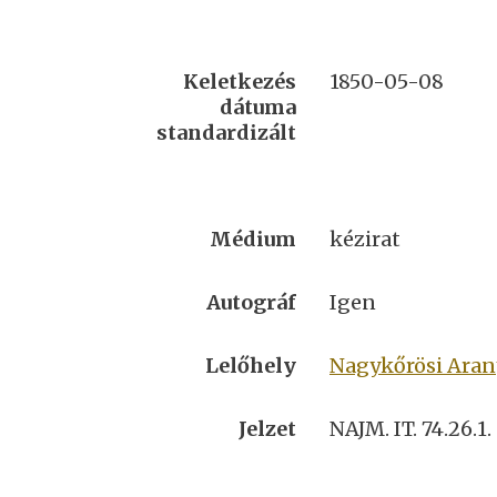
Keletkezés
1850-05-08
dátuma
standardizált
Médium
kézirat
Autográf
Igen
Lelőhely
Nagykőrösi Ara
Jelzet
NAJM. IT. 74.26.1.