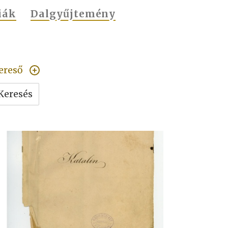
iák
Dalgyűjtemény
ereső
Keresés