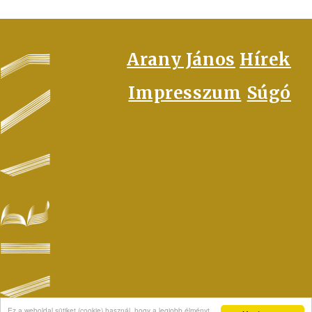
FOOTER
Arany János
Hírek
Impresszum
Súgó
Ez a weboldal sütiket (cookie) használ, hogy a legjobb élményt