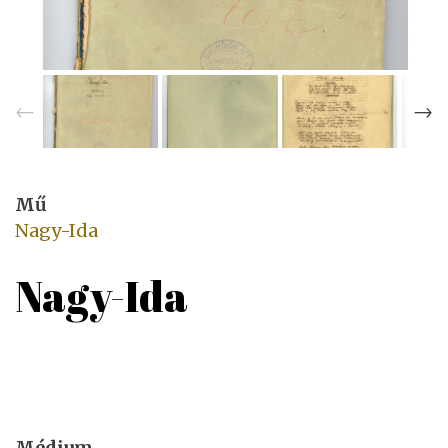
Mű
Nagy-Ida
Nagy-Ida
Médium