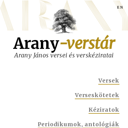
Ugrás
a
tartalomra
Arany
-verstár
Arany János versei és verskéziratai
MAIN
Versek
NAVIGATION
Verseskötetek
Kéziratok
Periodikumok, antológiák