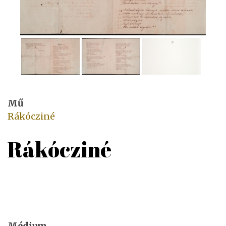
Mű
Rákócziné
Rákócziné
Médium