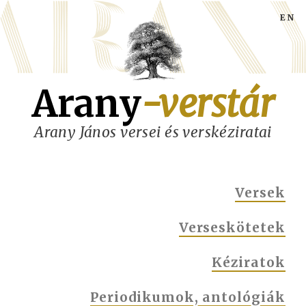
Ugrás
a
tartalomra
Arany
-verstár
Arany János versei és verskéziratai
MAIN
Versek
NAVIGATION
Verseskötetek
Kéziratok
Periodikumok, antológiák