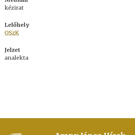
kézirat
Lelőhely
OSzK
Jelzet
analekta
FOOTER