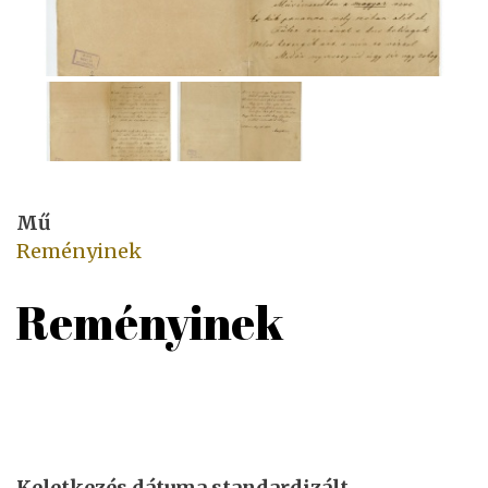
Mű
Reményinek
Reményinek
Keletkezés dátuma standardizált