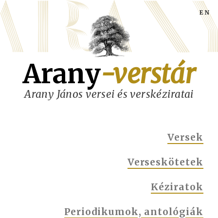
Ugrás
a
tartalomra
Arany
-verstár
Arany János versei és verskéziratai
MAIN
Versek
NAVIGATION
Verseskötetek
Kéziratok
Periodikumok, antológiák