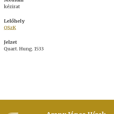
kézirat
Lelőhely
OSzK
Jelzet
Quart. Hung. 1533
FOOTER