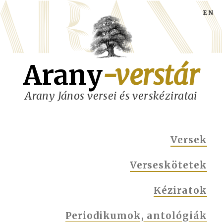
Ugrás
a
tartalomra
Arany
-verstár
Arany János versei és verskéziratai
MAIN
Versek
NAVIGATION
Verseskötetek
Kéziratok
Periodikumok, antológiák