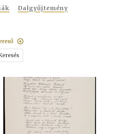
iák
Dalgyűjtemény
ereső
Keresés