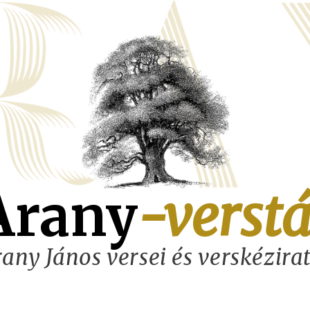
Arany
-verstá
any János versei és verskézira