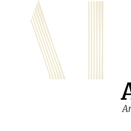
Ugrás
a
tartalomra
Ar