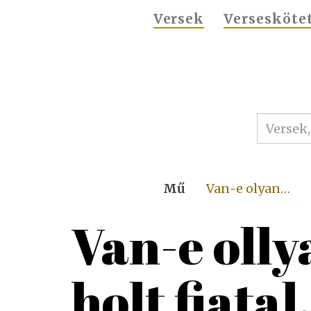
MAIN
Versek
Versesköte
NAVIGATION
Mű
Van-e olyan…
Van-e oll
holt fiatal.