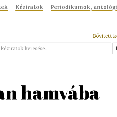
tek
Kéziratok
Periodikumok, antológ
Bővített k
yan hamvába
..