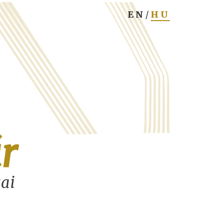
r
tai