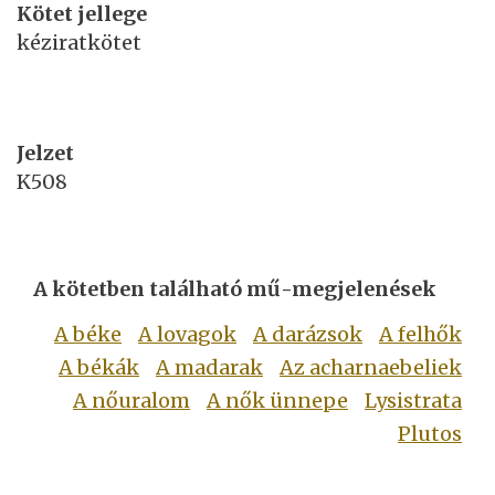
Kötet jellege
kéziratkötet
Jelzet
K508
A kötetben található mű-megjelenések
A béke
A lovagok
A darázsok
A felhők
A békák
A madarak
Az acharnaebeliek
A nőuralom
A nők ünnepe
Lysistrata
Plutos