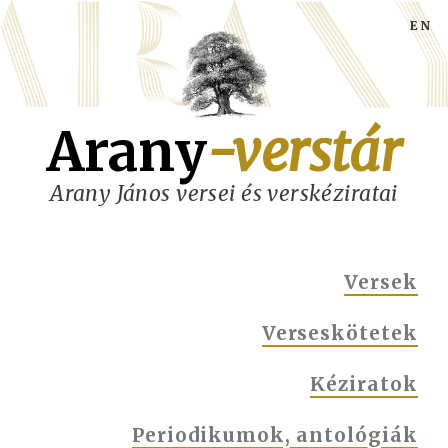
Ugrás
a
tartalomra
Arany
-verstár
Arany János versei és verskéziratai
MAIN
Versek
NAVIGATION
Verseskötetek
Kéziratok
Periodikumok, antológiák