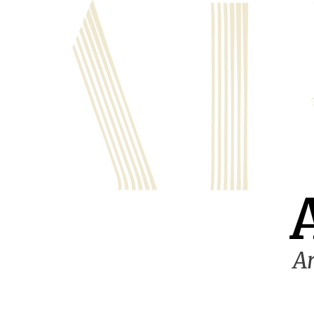
Ugrás
a
tartalomra
Ar