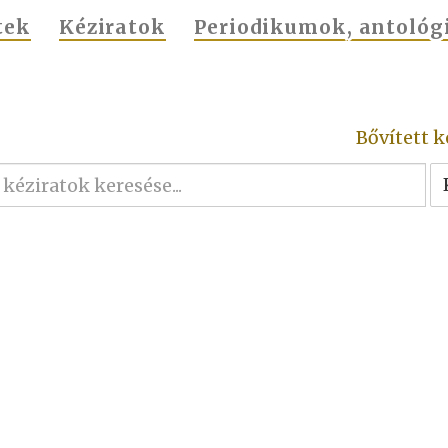
tek
Kéziratok
Periodikumok, antológ
Bővített k