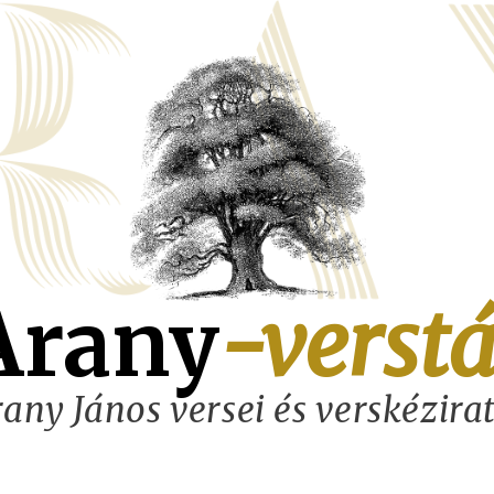
Arany
-verstá
any János versei és verskézira