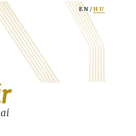
r
tai