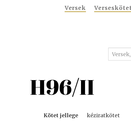
MAIN
Versek
Versesköte
NAVIGATION
H96/II
Kötet jellege
kéziratkötet