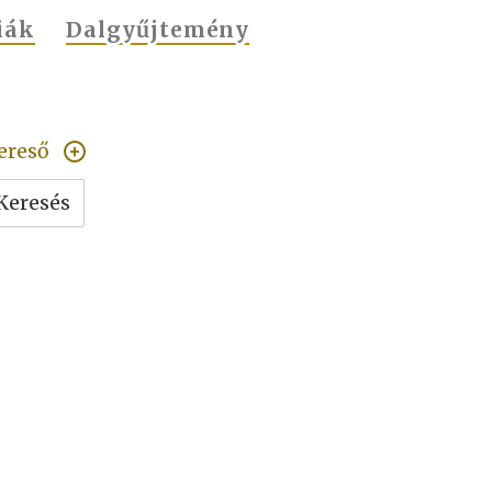
iák
Dalgyűjtemény
ereső
Keresés