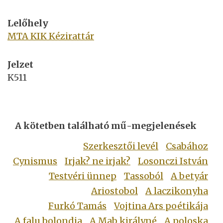
Lelőhely
MTA KIK Kézirattár
Jelzet
K511
A kötetben található mű-megjelenések
Szerkesztői levél
Csabához
Cynismus
Irjak? ne irjak?
Losonczi István
Testvéri ünnep
Tassoból
A betyár
Ariostobol
A laczikonyha
Furkó Tamás
Vojtina Ars poétikája
A falu bolondja
A Mab királyné
A poloska