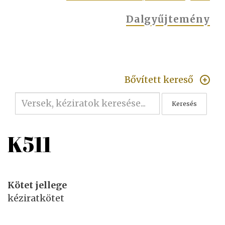
Dalgyűjtemény
Bővített kereső
Keresés
K511
Kötet jellege
kéziratkötet