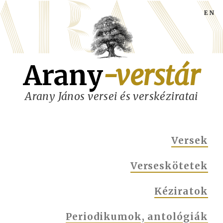
Ugrás
a
tartalomra
Arany
-verstár
Arany János versei és verskéziratai
MAIN
Versek
NAVIGATION
Verseskötetek
Kéziratok
Periodikumok, antológiák