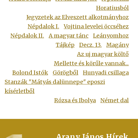
Horatiusból
Jegyzetek az Elveszett alkotmányhoz
Népdalok I.
Vojtina levelei öccséhez
Népdalok II.
A magyar tánc
Leányomhoz
Tájkép
Decz. 13.
Magány
Az uj magyar költő
Mellette és körűle vannak...
Bolond Istók
Görögből
Hunyadi csillaga
Stanzák "Mátyás dalünnepe" eposzi
kísérletből
Rózsa és Ibolya
Német dal
FOOTER
Arany János
Hírek